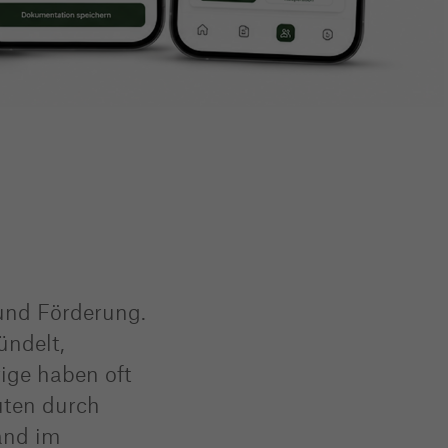
 und Förderung.
ündelt,
ige haben oft
uten durch
and im