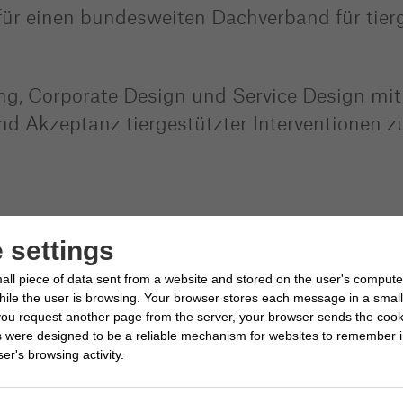
ür einen bundesweiten Dachverband für tier
g, Corporate Design und Service Design mit 
und Akzeptanz tiergestützter Interventionen z
 settings
all piece of data sent from a website and stored on the user's compute
le the user is browsing. Your browser stores each message in a small f
ou request another page from the server, your browser sends the cook
s were designed to be a reliable mechanism for websites to remember i
er's browsing activity.