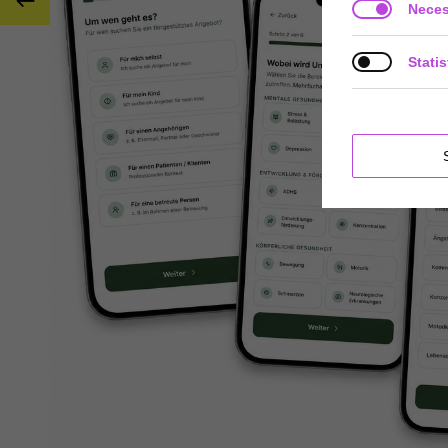

Neces
Statis