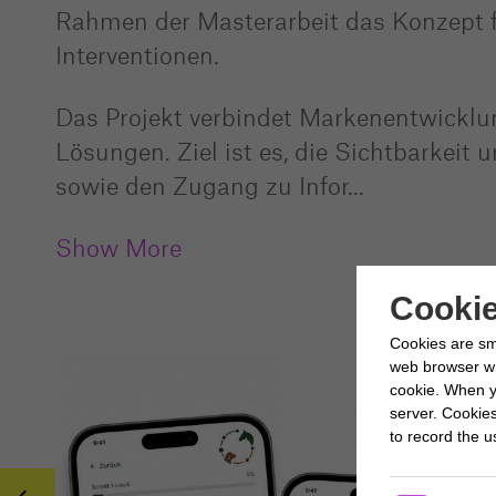
Rahmen der Masterarbeit das Konzept f
Interventionen.
Das Projekt verbindet Markenentwicklun
Lösungen. Ziel ist es, die Sichtbarkeit 
sowie den Zugang zu Infor
...
Show More
Cookie
Cookies are sm
web browser whi
cookie. When y
server. Cookie
to record the us