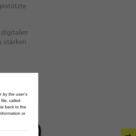
gestützte
digitalen
u stärken
r by the user's
ile, called
ie back to the
nformation or
