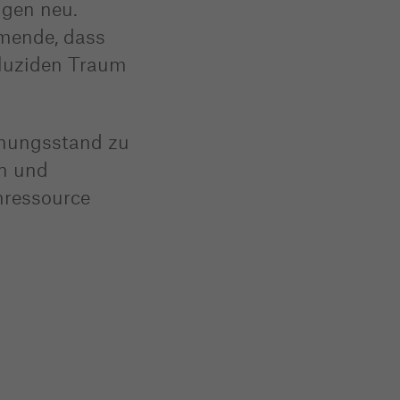
ngen neu.
umende, dass
 luziden Traum
chungsstand zu
en und
rnressource