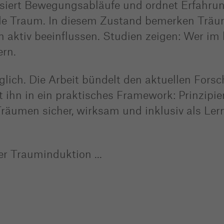
lisiert Bewegungsabläufe und ordnet Erfahru
zide Traum. In diesem Zustand bemerken Trä
 aktiv beeinflussen. Studien zeigen: Wer im
ern.
ich. Die Arbeit bündelt den aktuellen Fors
 ihn in ein praktisches Framework: Prinzipi
s Träumen sicher, wirksam und inklusiv als Le
der Trauminduktion
...