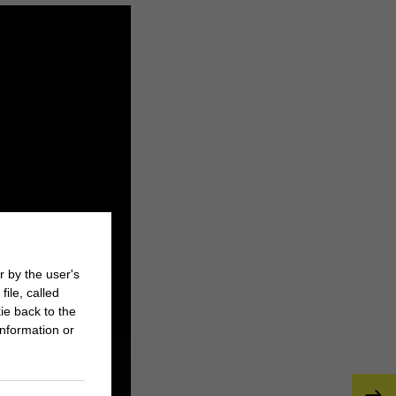
r by the user's
ile, called
ie back to the
nformation or
