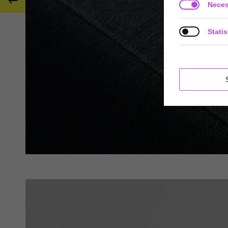

Neces
Statis