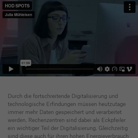
Durch die fortschreitende Digitalisierung und
technologische Erfindungen müssen heutzutage
immer mehr Daten gespeichert und verarbeitet
werden. Rechenzentren sind dabei als Eckpfeiler
ein wichtiger Teil der Digitalisierung. Gleichzeitig
sind diese auch für ihren hohen Energieverbrauch