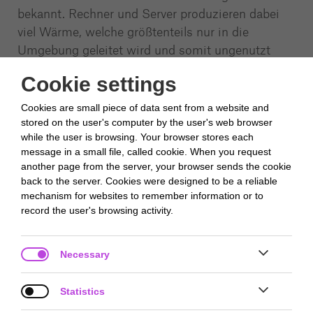
bekannt. Rechner und Server produzieren dabei
viel Wärme, welche größtenteils nur in die
Umgebung geleitet wird und somit ungenutzt
verpufft. In Zeiten der Energiewende ist das eine
Cookie settings
große Chance für Deutschland, der
Klimaneutralität einen großen Schritt näher zu
Cookies are small piece of data sent from a website and
kommen.
stored on the user's computer by the user's web browser
while the user is browsing. Your browser stores each
message in a small file, called cookie. When you request
Unser Ziel ist es deshalb, die Abwärme von
another page from the server, your browser sends the cookie
Rechenzentren zu nutzen und der
back to the server. Cookies were designed to be a reliable
Allgemeinheit zur Verfügung zu stellen. Hierfür
mechanism for websites to remember information or to
möchten wir die Rechenzentren wieder mehr
record the user's browsing activity.
in den Mittelpunkt unserer Gesellschaft
rücken, d
...
Necessary
Show More
Statistics

