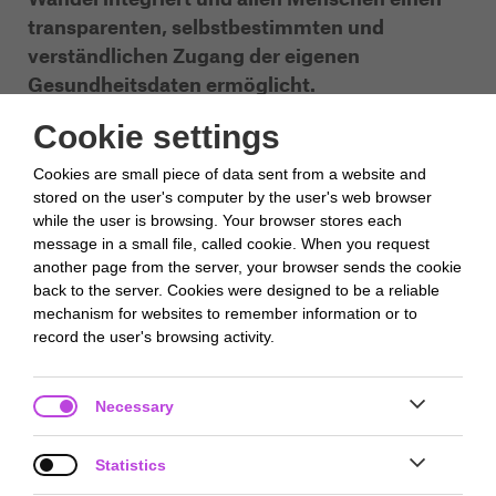
transparenten, selbstbestimmten und
verständlichen Zugang der eigenen
Gesundheitsdaten ermöglicht.
Cookie settings
– Zukunftsinstitut
Cookies are small piece of data sent from a website and
Projektübersicht
stored on the user's computer by the user's web browser
while the user is browsing. Your browser stores each
Im Rahmen des analytischen Gestaltungskurses
message in a small file, called cookie. When you request
ist das Konzept für ein spekulatives Designprojekt
another page from the server, your browser sends the cookie
entstanden. Zu Beginn wurde die These
back to the server. Cookies were designed to be a reliable
aufgestellt, dass Visualisierungen des eigenen
mechanism for websites to remember information or to
record the user's browsing activity.
Gesundheitszustands Menschen dabei
unterstützt, sich mehr um sich zu kümmern und
bessere Entscheidungen für die eigene Fitness
Necessary
und Gesundheit zu treffen. Entstanden ist der
Prototyp eines modi
...
Statistics

