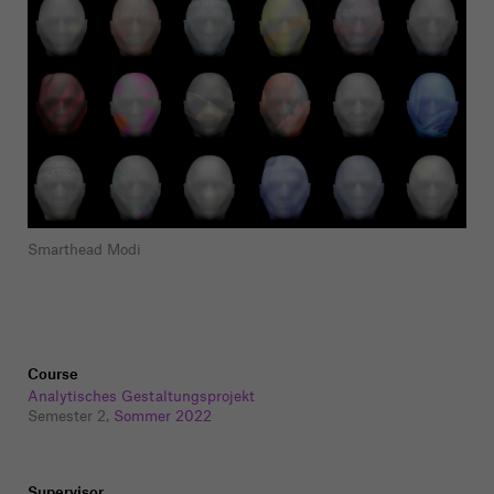
Smarthead Modi
Course
Analytisches Gestaltungsprojekt
Semester 2,
Sommer 2022
Supervisor