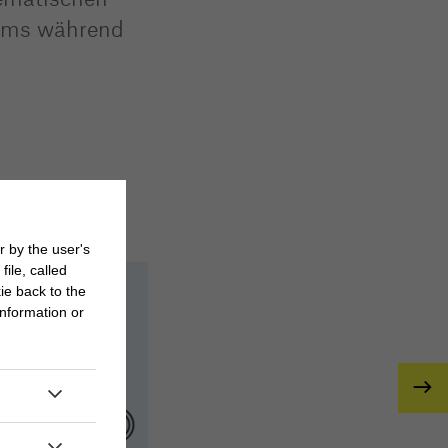
Teams während
r by the user's
ile, called
ie back to the
nformation or
