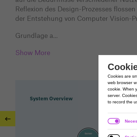
Reflexion des Design-Prozesses flossen
der Entstehung von Computer Vision-Pro
Grundlage a
...
Show More
Cookie
Cookies are sm
web browser whi
cookie. When y
server. Cookie
to record the us

Neces