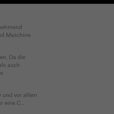
zunehmend
und Maschine
en. Da die
als auch
er
v und vor allem
ür eine C
...