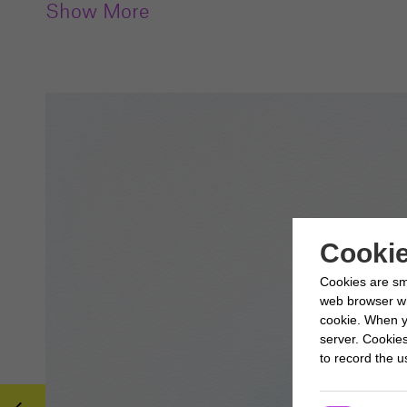
Show More
Cookie
Cookies are sm
web browser whi
cookie. When y
server. Cookie
to record the us