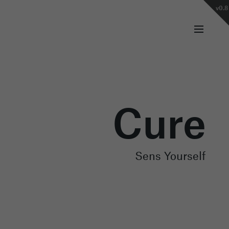
v0.8
Cure
Sens Yourself