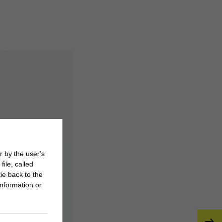
r by the user's
ile, called
ie back to the
nformation or
