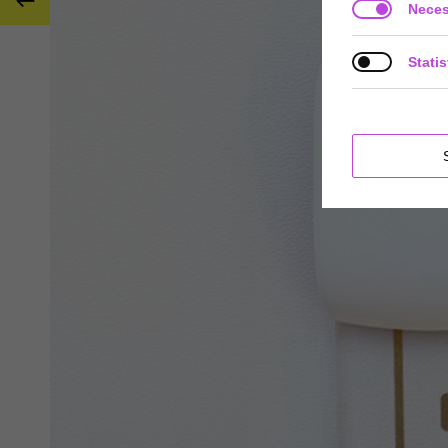

Neces
Statis