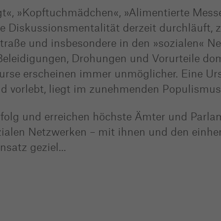
igt«, »Kopftuchmädchen«, »Alimentierte Mes
Diskussionsmentalität derzeit durchläuft, z
 Straße und insbesondere in den »sozialen« N
 Beleidigungen, Drohungen und Vorurteile do
urse erscheinen immer unmöglicher. Eine Urs
d vorlebt, liegt im zunehmenden Populismus
rfolg und erreichen höchste Ämter und Parla
ozialen Netzwerken – mit ihnen und den einh
nsatz geziel
...