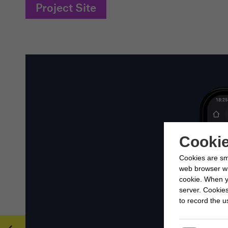
Project Site
Cookie
Cookies are sm
web browser whi
cookie. When y
server. Cookie
to record the us