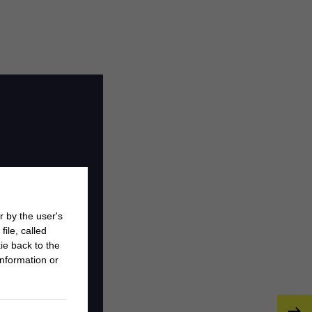
r by the user's
ile, called
ie back to the
nformation or
