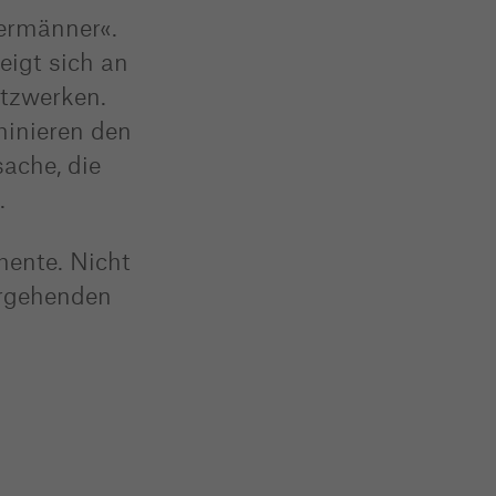
sermänner«.
eigt sich an
etzwerken.
minieren den
ache, die
.
mente. Nicht
ergehenden