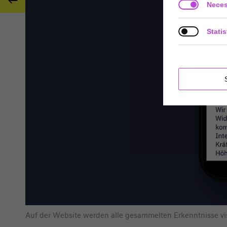

Neces
Statis
Auf der Website werden alle gesammelten Erkenntnisse vis