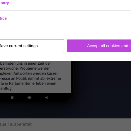
sary
tics
Save current settings
Accept all cookies and 
uell aufbereitet